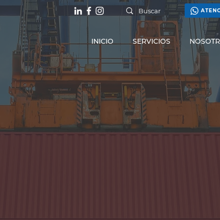
ATEN
INICIO
SERVICIOS
NOSOT
AL
s comunicarte con nuestros
darán con tu solicitud.