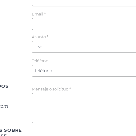
Email
Asunto
Teléfono
DOS
Mensaje o solicitud
.com
S SOBRE
SF,