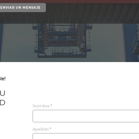
ENVIAR UN MENSAJE
le!
TU
UD
Nombre
Apellido