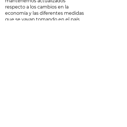
mantenernos actualizados 
respecto a los cambios en la 
economía y las diferentes medidas 
que se vayan tomando en el país, 
esto nos permitirá hacer los 
cambios necesarios para surfear 
mejor la situación económica que 
se viene para el próximo año. En el 
caso que estés pensando en 
exportar o importar, recuerda que 
Intramar puede ser tu mejor aliado 
logística, nuestros años de 
experiencia y liderazgo en el 
sector, nos han dado las 
herramientas suficientes para ser 
tu mejor consejero. Conoce más 
sobre nosotros y nuestro servicios 
en 
www.intramar.com.co