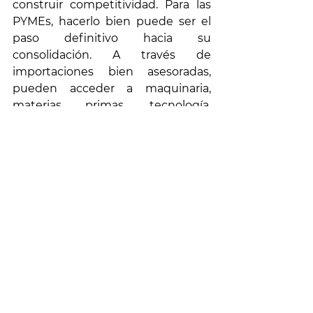
construir competitividad. Para las 
PYMEs, hacerlo bien puede ser el 
paso definitivo hacia su 
consolidación. A través de 
importaciones bien asesoradas, 
pueden acceder a maquinaria, 
materias primas, tecnología, 
empaques y productos terminados 
que no solo optimizan su 
operación, sino que aumentan su 
propuesta de valor, mejoran 
márgenes y fortalecen su 
presencia en el mercado.
Intramar Shipping
 convierte la 
incertidumbre en ventaja. No solo 
gestionamos la logística; 
acompañamos el 
pensamiento 
estratégico
 de cada cliente. Desde 